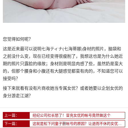
您觉得如何呢？
这是近来最可以说明七海ティナ(七海蒂娜)身材的照片，脑袋和
之前没什么变，现在已经变得很瘦削了，我想这也是为什么她近
期的照片只露脸的缘故；身材则是明显肉感了些，虽然奶是蛮大
的，但那个腰身和小腹还有大腿感觉都蛮有肉的，不知道您可以
接受吗？
接下来就看有没有片商收她当专属女优？或者她要以企划女优的
身分游走江湖？
上一篇：
经纪公司社长怒了！冒充女优的帐号竟然做这个
下一篇：
这就是松下问童子删帐号的原因？让退而不休的女优最困扰的是什么？