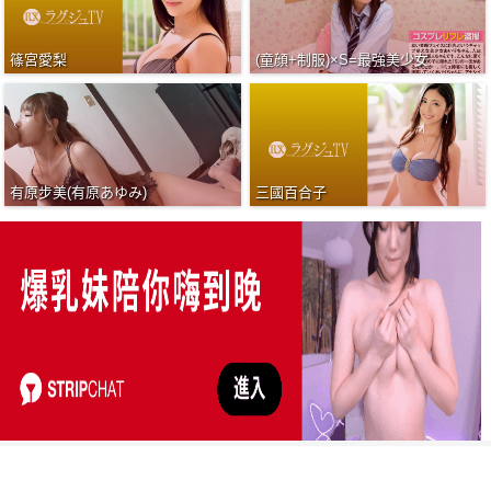
篠宮愛梨
(童顔+制服)×S=最強美少女
有原步美(有原あゆみ)
三國百合子