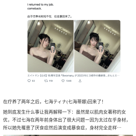
在疗养了两年之后，七海ティナ(七海蒂娜)回来了！
她到底发生什么事让我再解释一下：虽然是以肌肉女著称的女
优，不过七海在两年前身体出了很大问题ー因为太过在乎身材，
所以她先罹患了厌食症然后演变成暴食症，身材完全走样⋯