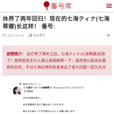

休养了两年回归！现在的七海ティナ(七海
蒂娜)长这样！ 番号:


极品番号

2023-10-28
剧情简介：
在疗养了两年之后，七海ティナ(七海蒂娜)回来
了！她到底发生什么事让我再解释一下：虽然是以肌肉女著
称的女优，不过七海在两年前身体出了很大问题ー因为太过